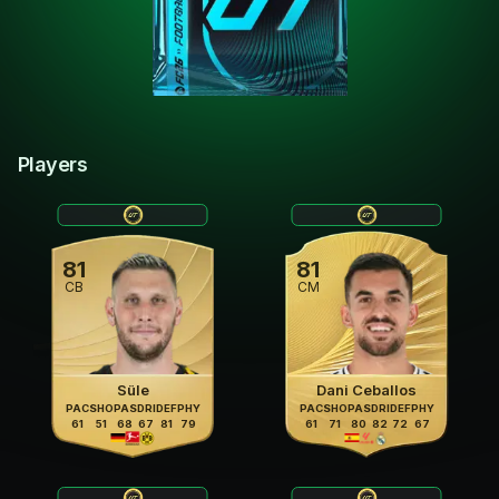
Players
81
81
CB
CM
Süle
Dani Ceballos
PAC
SHO
PAS
DRI
DEF
PHY
PAC
SHO
PAS
DRI
DEF
PHY
61
51
68
67
81
79
61
71
80
82
72
67