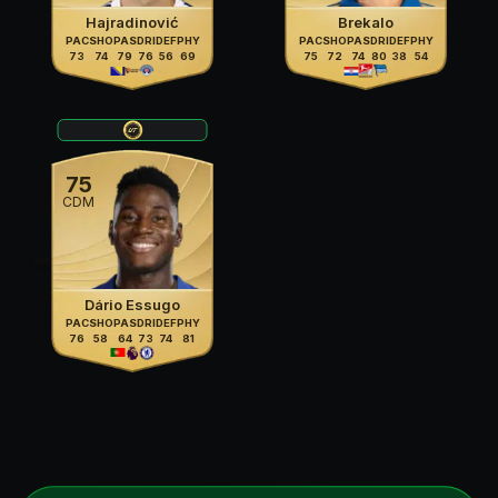
Hajradinović
Brekalo
PAC
SHO
PAS
DRI
DEF
PHY
PAC
SHO
PAS
DRI
DEF
PHY
73
74
79
76
56
69
75
72
74
80
38
54
75
CDM
Dário Essugo
PAC
SHO
PAS
DRI
DEF
PHY
76
58
64
73
74
81