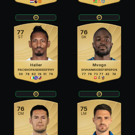
77
76
ST
GK
Haller
Mvogo
PAC
SHO
PAS
DRI
DEF
PHY
DIV
HAN
KIC
REF
SPD
POS
50
78
62
74
51
76
77
76
73
77
42
74
76
75
CM
LM