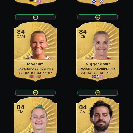
84
84
CAM
CB
Maanum
Viggósdóttir
PAC
SHO
PAS
DRI
DEF
PHY
PAC
SHO
PAS
DRI
DEF
PHY
72
82
83
83
72
67
73
54
70
61
86
83
84
84
CM
CM